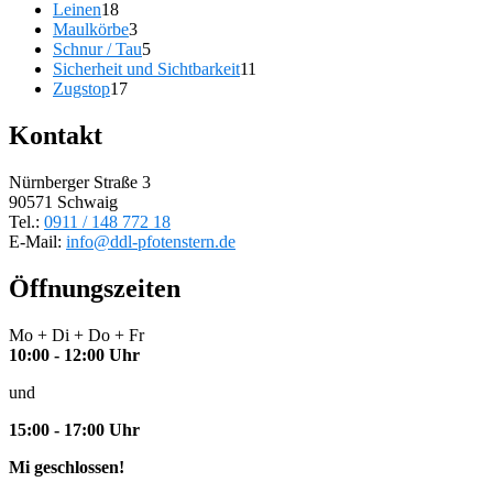
Produkte
18
Leinen
18
Produkte
3
Maulkörbe
3
Produkte
5
Schnur / Tau
5
Produkte
11
Sicherheit und Sichtbarkeit
11
17
Produkte
Zugstop
17
Produkte
Kontakt
Nürnberger Straße 3
90571 Schwaig
Tel.:
0911 / 148 772 18
E-Mail:
info@ddl-pfotenstern.de
Öffnungszeiten
Mo + Di + Do + Fr
10:00 - 12:00 Uhr
und
15:00 - 17:00 Uhr
Mi geschlossen!