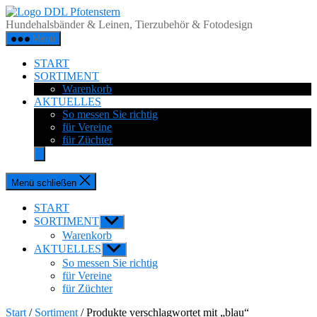
Zum
DDL
Inhalt
Pfotenstern
Hundehalsbänder & Leinen, Tierzubehör & Fotodesign
springen
Menü
START
SORTIMENT
Warenkorb
AKTUELLES
So messen Sie richtig
für Vereine
für Züchter
Menü schließen
START
SORTIMENT
Untermenü
anzeigen
Warenkorb
AKTUELLES
Untermenü
anzeigen
So messen Sie richtig
für Vereine
für Züchter
Start
/
Sortiment
/ Produkte verschlagwortet mit „blau“