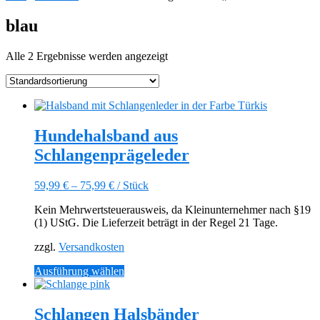
blau
Alle 2 Ergebnisse werden angezeigt
Hundehalsband aus
Schlangenprägeleder
59,99
€
–
75,99
€
/
Stück
Kein Mehrwertsteuerausweis, da Kleinunternehmer nach §19
(1) UStG. Die Lieferzeit beträgt in der Regel 21 Tage.
zzgl.
Versandkosten
Dieses
Ausführung wählen
Produkt
weist
mehrere
Schlangen Halsbänder