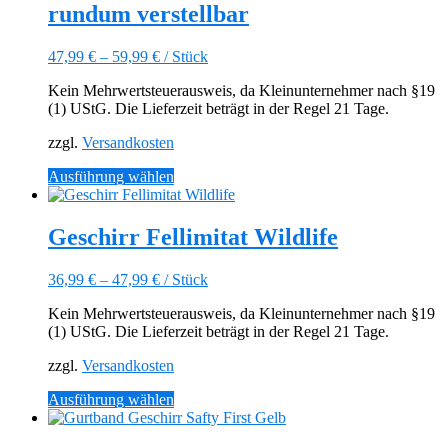
rundum verstellbar
auf.
Die
Optionen
47,99
€
–
59,99
€
/
Stück
können
auf
Kein Mehrwertsteuerausweis, da Kleinunternehmer nach §19
der
(1) UStG. Die Lieferzeit beträgt in der Regel 21 Tage.
Produktseite
gewählt
zzgl.
Versandkosten
werden
Dieses
Ausführung wählen
Produkt
weist
mehrere
Geschirr Fellimitat Wildlife
Varianten
auf.
36,99
€
–
47,99
€
/
Stück
Die
Optionen
Kein Mehrwertsteuerausweis, da Kleinunternehmer nach §19
können
(1) UStG. Die Lieferzeit beträgt in der Regel 21 Tage.
auf
der
zzgl.
Versandkosten
Produktseite
gewählt
Dieses
Ausführung wählen
werden
Produkt
weist