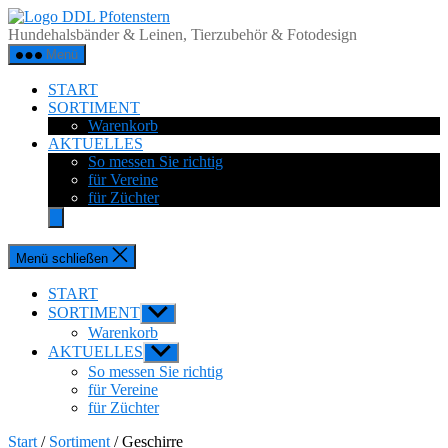
Zum
DDL
Inhalt
Pfotenstern
Hundehalsbänder & Leinen, Tierzubehör & Fotodesign
springen
Menü
START
SORTIMENT
Warenkorb
AKTUELLES
So messen Sie richtig
für Vereine
für Züchter
Menü schließen
START
SORTIMENT
Untermenü
anzeigen
Warenkorb
AKTUELLES
Untermenü
anzeigen
So messen Sie richtig
für Vereine
für Züchter
Start
/
Sortiment
/ Geschirre