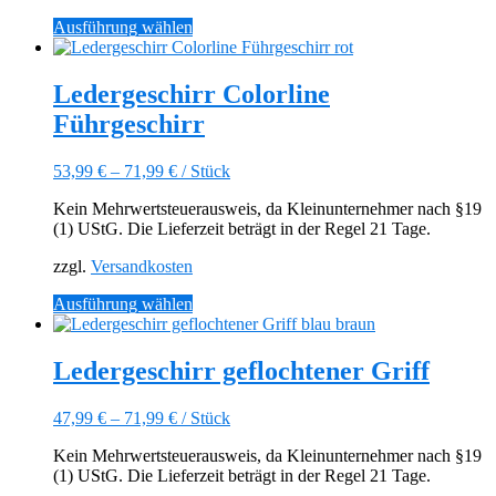
werden
Dieses
Ausführung wählen
Produkt
weist
mehrere
Ledergeschirr Colorline
Varianten
Führgeschirr
auf.
Die
Optionen
53,99
€
–
71,99
€
/
Stück
können
auf
Kein Mehrwertsteuerausweis, da Kleinunternehmer nach §19
der
(1) UStG. Die Lieferzeit beträgt in der Regel 21 Tage.
Produktseite
gewählt
zzgl.
Versandkosten
werden
Dieses
Ausführung wählen
Produkt
weist
mehrere
Ledergeschirr geflochtener Griff
Varianten
auf.
47,99
€
–
71,99
€
/
Stück
Die
Optionen
Kein Mehrwertsteuerausweis, da Kleinunternehmer nach §19
können
(1) UStG. Die Lieferzeit beträgt in der Regel 21 Tage.
auf