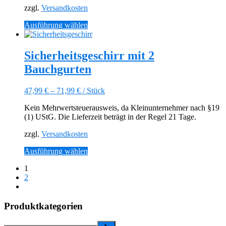
der
zzgl.
Versandkosten
Produktseite
gewählt
Dieses
Ausführung wählen
werden
Produkt
weist
mehrere
Sicherheitsgeschirr mit 2
Varianten
Bauchgurten
auf.
Die
Optionen
47,99
€
–
71,99
€
/
Stück
können
auf
Kein Mehrwertsteuerausweis, da Kleinunternehmer nach §19
der
(1) UStG. Die Lieferzeit beträgt in der Regel 21 Tage.
Produktseite
gewählt
zzgl.
Versandkosten
werden
Dieses
Ausführung wählen
Produkt
1
weist
2
mehrere
Nächste
Varianten
Seite
auf.
Produktkategorien
Die
Optionen
können