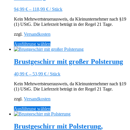
Die
Optionen
94,99
€
–
118,99
€
/
Stück
können
auf
Kein Mehrwertsteuerausweis, da Kleinunternehmer nach §19
der
(1) UStG. Die Lieferzeit beträgt in der Regel 21 Tage.
Produktseite
gewählt
zzgl.
Versandkosten
werden
Dieses
Ausführung wählen
Produkt
weist
mehrere
Brustgeschirr mit großer Polsterung
Varianten
auf.
40,99
€
–
53,99
€
/
Stück
Die
Optionen
Kein Mehrwertsteuerausweis, da Kleinunternehmer nach §19
können
(1) UStG. Die Lieferzeit beträgt in der Regel 21 Tage.
auf
der
zzgl.
Versandkosten
Produktseite
gewählt
Dieses
Ausführung wählen
werden
Produkt
weist
mehrere
Brustgeschirr mit Polsterung,
Varianten