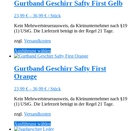
mehrere
Gurtband Geschirr Safty First Gelb
Varianten
auf.
23,99
€
–
36,99
€
/
Stück
Die
Optionen
Kein Mehrwertsteuerausweis, da Kleinunternehmer nach §19
können
(1) UStG. Die Lieferzeit beträgt in der Regel 21 Tage.
auf
der
zzgl.
Versandkosten
Produktseite
gewählt
Dieses
Ausführung wählen
werden
Produkt
weist
mehrere
Gurtband Geschirr Safty First
Varianten
Orange
auf.
Die
Optionen
23,99
€
–
36,99
€
/
Stück
können
auf
Kein Mehrwertsteuerausweis, da Kleinunternehmer nach §19
der
(1) UStG. Die Lieferzeit beträgt in der Regel 21 Tage.
Produktseite
gewählt
zzgl.
Versandkosten
werden
Dieses
Ausführung wählen
Produkt