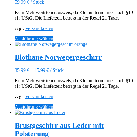
59,99
€
/
Stück
Die
Optionen
Kein Mehrwertsteuerausweis, da Kleinunternehmer nach §19
können
(1) UStG. Die Lieferzeit beträgt in der Regel 21 Tage.
auf
der
zzgl.
Versandkosten
Produktseite
gewählt
Dieses
Ausführung wählen
werden
Produkt
weist
mehrere
Biothane Norwegergeschirr
Varianten
auf.
35,99
€
–
45,99
€
/
Stück
Die
Optionen
Kein Mehrwertsteuerausweis, da Kleinunternehmer nach §19
können
(1) UStG. Die Lieferzeit beträgt in der Regel 21 Tage.
auf
der
zzgl.
Versandkosten
Produktseite
gewählt
Dieses
Ausführung wählen
werden
Produkt
weist
mehrere
Brustgeschirr aus Leder mit
Varianten
Polsterung
auf.