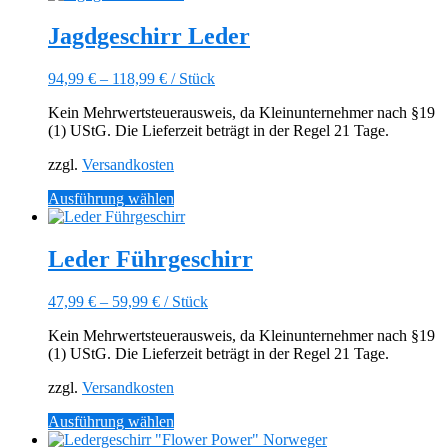
weist
mehrere
Jagdgeschirr Leder
Varianten
auf.
94,99
€
–
118,99
€
/
Stück
Die
Optionen
Kein Mehrwertsteuerausweis, da Kleinunternehmer nach §19
können
(1) UStG. Die Lieferzeit beträgt in der Regel 21 Tage.
auf
der
zzgl.
Versandkosten
Produktseite
gewählt
Dieses
Ausführung wählen
werden
Produkt
weist
mehrere
Leder Führgeschirr
Varianten
auf.
47,99
€
–
59,99
€
/
Stück
Die
Optionen
Kein Mehrwertsteuerausweis, da Kleinunternehmer nach §19
können
(1) UStG. Die Lieferzeit beträgt in der Regel 21 Tage.
auf
der
zzgl.
Versandkosten
Produktseite
gewählt
Dieses
Ausführung wählen
werden
Produkt