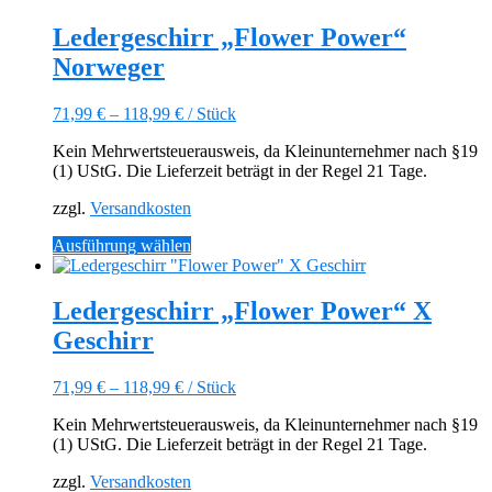
weist
mehrere
Ledergeschirr „Flower Power“
Varianten
Norweger
auf.
Die
Optionen
71,99
€
–
118,99
€
/
Stück
können
auf
Kein Mehrwertsteuerausweis, da Kleinunternehmer nach §19
der
(1) UStG. Die Lieferzeit beträgt in der Regel 21 Tage.
Produktseite
gewählt
zzgl.
Versandkosten
werden
Dieses
Ausführung wählen
Produkt
weist
mehrere
Ledergeschirr „Flower Power“ X
Varianten
Geschirr
auf.
Die
Optionen
71,99
€
–
118,99
€
/
Stück
können
auf
Kein Mehrwertsteuerausweis, da Kleinunternehmer nach §19
der
(1) UStG. Die Lieferzeit beträgt in der Regel 21 Tage.
Produktseite
gewählt
zzgl.
Versandkosten