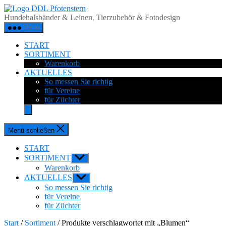
Zum
DDL
Inhalt
Pfotenstern
Hundehalsbänder & Leinen, Tierzubehör & Fotodesign
springen
Menü
START
SORTIMENT
Warenkorb
AKTUELLES
So messen Sie richtig
für Vereine
für Züchter
Menü schließen
START
SORTIMENT
Untermenü
anzeigen
Warenkorb
AKTUELLES
Untermenü
anzeigen
So messen Sie richtig
für Vereine
für Züchter
Start
/
Sortiment
/ Produkte verschlagwortet mit „Blumen“