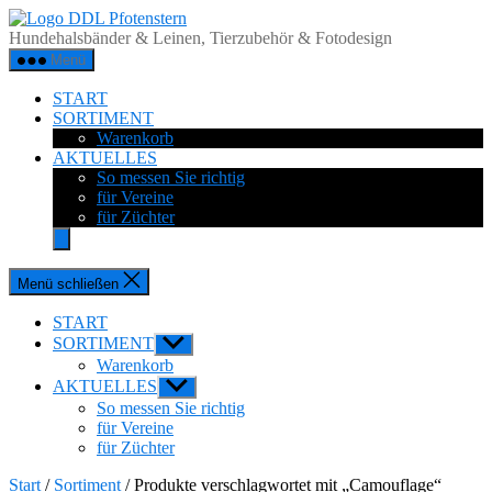
Zum
DDL
Inhalt
Pfotenstern
Hundehalsbänder & Leinen, Tierzubehör & Fotodesign
springen
Menü
START
SORTIMENT
Warenkorb
AKTUELLES
So messen Sie richtig
für Vereine
für Züchter
Menü schließen
START
SORTIMENT
Untermenü
anzeigen
Warenkorb
AKTUELLES
Untermenü
anzeigen
So messen Sie richtig
für Vereine
für Züchter
Start
/
Sortiment
/ Produkte verschlagwortet mit „Camouflage“