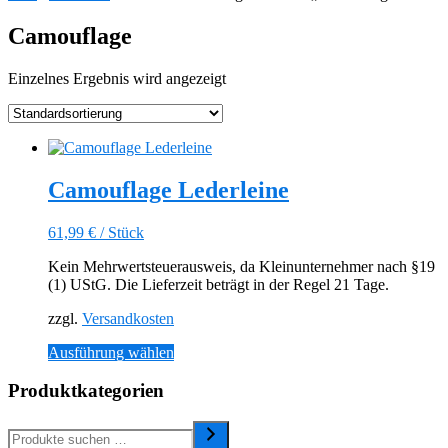
Camouflage
Einzelnes Ergebnis wird angezeigt
Camouflage Lederleine
61,99
€
/
Stück
Kein Mehrwertsteuerausweis, da Kleinunternehmer nach §19
(1) UStG. Die Lieferzeit beträgt in der Regel 21 Tage.
zzgl.
Versandkosten
Dieses
Ausführung wählen
Produkt
weist
Produktkategorien
mehrere
Varianten
auf.