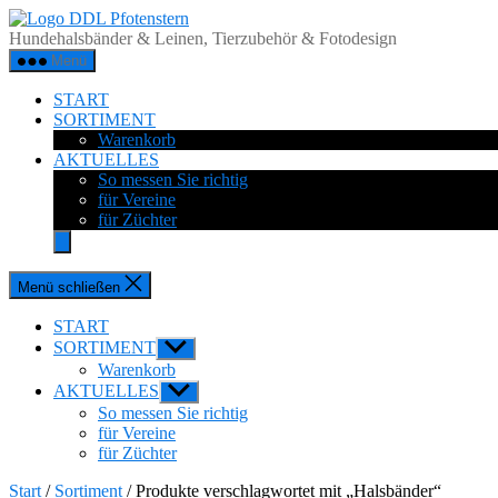
Zum
DDL
Inhalt
Pfotenstern
Hundehalsbänder & Leinen, Tierzubehör & Fotodesign
springen
Menü
START
SORTIMENT
Warenkorb
AKTUELLES
So messen Sie richtig
für Vereine
für Züchter
Menü schließen
START
SORTIMENT
Untermenü
anzeigen
Warenkorb
AKTUELLES
Untermenü
anzeigen
So messen Sie richtig
für Vereine
für Züchter
Start
/
Sortiment
/ Produkte verschlagwortet mit „Halsbänder“