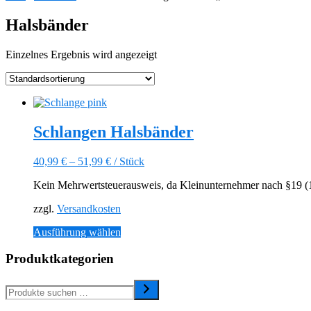
Halsbänder
Einzelnes Ergebnis wird angezeigt
Schlangen Halsbänder
40,99
€
–
51,99
€
/
Stück
Kein Mehrwertsteuerausweis, da Kleinunternehmer nach §19 (1)
zzgl.
Versandkosten
Dieses
Ausführung wählen
Produkt
weist
Produktkategorien
mehrere
Varianten
auf.
Die