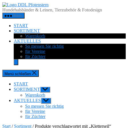
Zum
DDL
Inhalt
Pfotenstern
Hundehalsbänder & Leinen, Tierzubehör & Fotodesign
springen
Menü
START
SORTIMENT
Warenkorb
AKTUELLES
So messen Sie richtig
für Vereine
für Züchter
Menü schließen
START
SORTIMENT
Untermenü
anzeigen
Warenkorb
AKTUELLES
Untermenü
anzeigen
So messen Sie richtig
für Vereine
für Züchter
Start
/
Sortiment
/ Produkte verschlagwortet mit „Kletterseil“