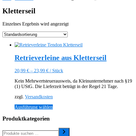
Kletterseil
Einzelnes Ergebnis wird angezeigt
Retrieverleine aus Kletterseil
20,99
€
–
23,99
€
/
Stück
Kein Mehrwertsteuerausweis, da Kleinunternehmer nach §19
(1) UStG. Die Lieferzeit beträgt in der Regel 21 Tage.
zzgl.
Versandkosten
Dieses
Ausführung wählen
Produkt
weist
Produktkategorien
mehrere
Varianten
auf.