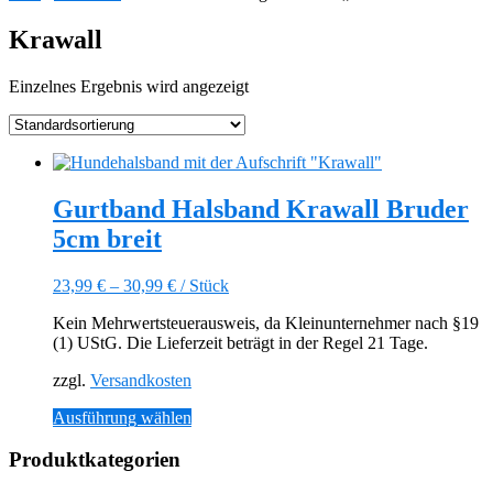
Krawall
Einzelnes Ergebnis wird angezeigt
Gurtband Halsband Krawall Bruder
5cm breit
23,99
€
–
30,99
€
/
Stück
Kein Mehrwertsteuerausweis, da Kleinunternehmer nach §19
(1) UStG. Die Lieferzeit beträgt in der Regel 21 Tage.
zzgl.
Versandkosten
Dieses
Ausführung wählen
Produkt
weist
Produktkategorien
mehrere