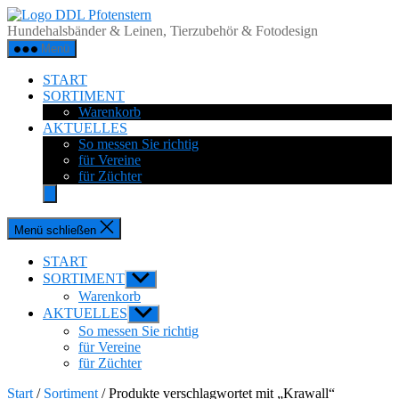
Zum
DDL
Inhalt
Pfotenstern
Hundehalsbänder & Leinen, Tierzubehör & Fotodesign
springen
Menü
START
SORTIMENT
Warenkorb
AKTUELLES
So messen Sie richtig
für Vereine
für Züchter
Menü schließen
START
SORTIMENT
Untermenü
anzeigen
Warenkorb
AKTUELLES
Untermenü
anzeigen
So messen Sie richtig
für Vereine
für Züchter
Start
/
Sortiment
/ Produkte verschlagwortet mit „Krawall“