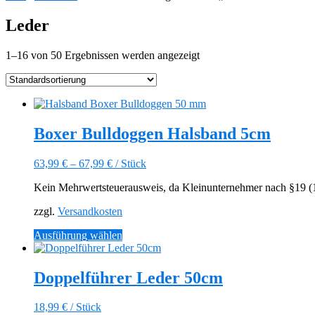
Leder
1–16 von 50 Ergebnissen werden angezeigt
Boxer Bulldoggen Halsband 5cm
63,99
€
–
67,99
€
/
Stück
Kein Mehrwertsteuerausweis, da Kleinunternehmer nach §19 (1)
zzgl.
Versandkosten
Dieses
Ausführung wählen
Produkt
weist
mehrere
Doppelführer Leder 50cm
Varianten
auf.
18,99
€
/
Stück
Die