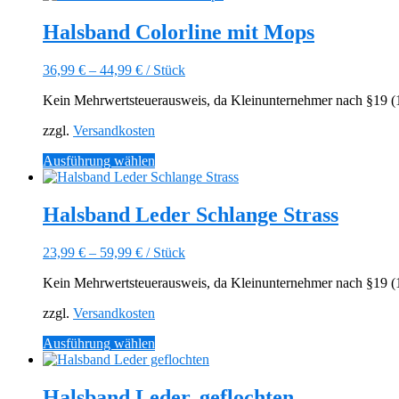
werden
weist
mehrere
Halsband Colorline mit Mops
Varianten
auf.
36,99
€
–
44,99
€
/
Stück
Die
Optionen
Kein Mehrwertsteuerausweis, da Kleinunternehmer nach §19 (1)
können
auf
zzgl.
Versandkosten
der
Produktseite
Dieses
Ausführung wählen
gewählt
Produkt
werden
weist
mehrere
Halsband Leder Schlange Strass
Varianten
auf.
23,99
€
–
59,99
€
/
Stück
Die
Optionen
Kein Mehrwertsteuerausweis, da Kleinunternehmer nach §19 (1)
können
auf
zzgl.
Versandkosten
der
Produktseite
Dieses
Ausführung wählen
gewählt
Produkt
werden
weist
mehrere
Halsband Leder, geflochten