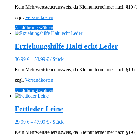
Optionen
Kein Mehrwertsteuerausweis, da Kleinunternehmer nach §19 (1)
können
auf
zzgl.
Versandkosten
der
Produktseite
Dieses
Ausführung wählen
gewählt
Produkt
werden
weist
mehrere
Erziehungshilfe Halti echt Leder
Varianten
auf.
36,99
€
–
53,99
€
/
Stück
Die
Optionen
Kein Mehrwertsteuerausweis, da Kleinunternehmer nach §19 (1)
können
auf
zzgl.
Versandkosten
der
Produktseite
Dieses
Ausführung wählen
gewählt
Produkt
werden
weist
mehrere
Fettleder Leine
Varianten
auf.
29,99
€
–
47,99
€
/
Stück
Die
Optionen
Kein Mehrwertsteuerausweis, da Kleinunternehmer nach §19 (1)
können