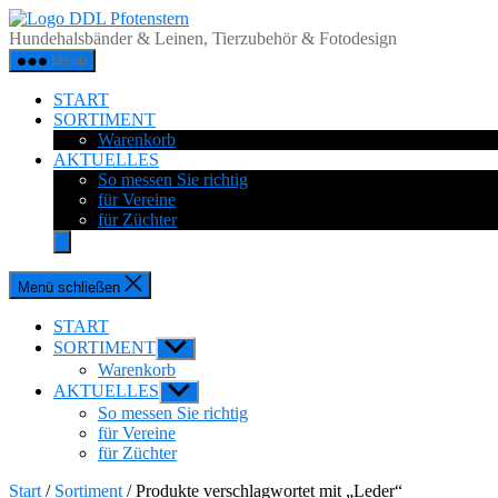
Zum
DDL
Inhalt
Pfotenstern
Hundehalsbänder & Leinen, Tierzubehör & Fotodesign
springen
Menü
START
SORTIMENT
Warenkorb
AKTUELLES
So messen Sie richtig
für Vereine
für Züchter
Menü schließen
START
SORTIMENT
Untermenü
anzeigen
Warenkorb
AKTUELLES
Untermenü
anzeigen
So messen Sie richtig
für Vereine
für Züchter
Start
/
Sortiment
/ Produkte verschlagwortet mit „Leder“