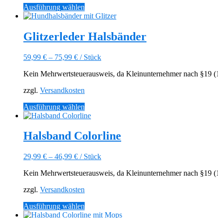
Produktseite
Dieses
Ausführung wählen
gewählt
Produkt
werden
weist
mehrere
Glitzerleder Halsbänder
Varianten
auf.
59,99
€
–
75,99
€
/
Stück
Die
Optionen
Kein Mehrwertsteuerausweis, da Kleinunternehmer nach §19 (1)
können
auf
zzgl.
Versandkosten
der
Produktseite
Dieses
Ausführung wählen
gewählt
Produkt
werden
weist
mehrere
Halsband Colorline
Varianten
auf.
29,99
€
–
46,99
€
/
Stück
Die
Optionen
Kein Mehrwertsteuerausweis, da Kleinunternehmer nach §19 (1)
können
auf
zzgl.
Versandkosten
der
Produktseite
Dieses
Ausführung wählen
gewählt
Produkt