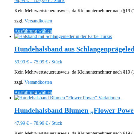
94,99
€
–
109,99
€
/
Stück
Die
Optionen
Kein Mehrwertsteuerausweis, da Kleinunternehmer nach §19 (1)
können
auf
zzgl.
Versandkosten
der
Produktseite
Dieses
Ausführung wählen
gewählt
Produkt
werden
weist
mehrere
Hundehalsband aus Schlangenprägele
Varianten
auf.
59,99
€
–
75,99
€
/
Stück
Die
Optionen
Kein Mehrwertsteuerausweis, da Kleinunternehmer nach §19 (1)
können
auf
zzgl.
Versandkosten
der
Produktseite
Dieses
Ausführung wählen
gewählt
Produkt
werden
weist
mehrere
Hundehalsband Blumen „Flower Powe
Varianten
auf.
47,99
€
–
78,99
€
/
Stück
Die
Optionen
Kein Mehrwertsteuerausweis, da Kleinunternehmer nach §19 (1)