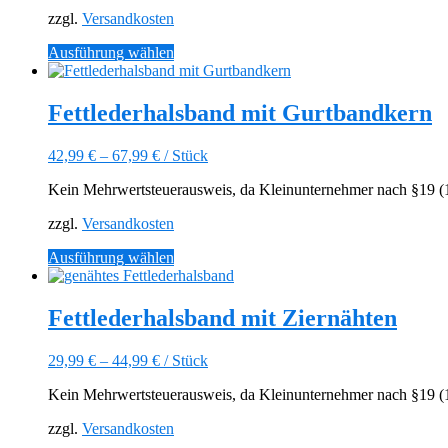
auf
zzgl.
Versandkosten
der
Produktseite
Dieses
Ausführung wählen
gewählt
Produkt
werden
weist
mehrere
Fettlederhalsband mit Gurtbandkern
Varianten
auf.
42,99
€
–
67,99
€
/
Stück
Die
Optionen
Kein Mehrwertsteuerausweis, da Kleinunternehmer nach §19 (1)
können
auf
zzgl.
Versandkosten
der
Produktseite
Dieses
Ausführung wählen
gewählt
Produkt
werden
weist
mehrere
Fettlederhalsband mit Ziernähten
Varianten
auf.
29,99
€
–
44,99
€
/
Stück
Die
Optionen
Kein Mehrwertsteuerausweis, da Kleinunternehmer nach §19 (1)
können
auf
zzgl.
Versandkosten
der