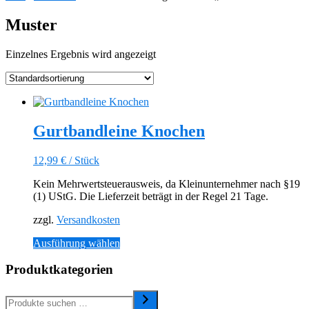
Muster
Einzelnes Ergebnis wird angezeigt
Gurtbandleine Knochen
12,99
€
/
Stück
Kein Mehrwertsteuerausweis, da Kleinunternehmer nach §19
(1) UStG. Die Lieferzeit beträgt in der Regel 21 Tage.
zzgl.
Versandkosten
Dieses
Ausführung wählen
Produkt
weist
Produktkategorien
mehrere
Varianten
auf.