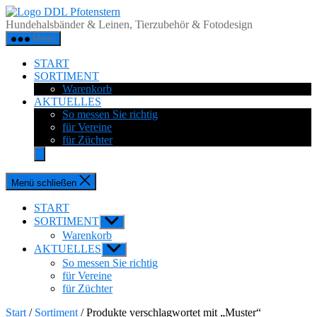
Zum
DDL
Inhalt
Pfotenstern
Hundehalsbänder & Leinen, Tierzubehör & Fotodesign
springen
Menü
START
SORTIMENT
Warenkorb
AKTUELLES
So messen Sie richtig
für Vereine
für Züchter
Menü schließen
START
SORTIMENT
Untermenü
anzeigen
Warenkorb
AKTUELLES
Untermenü
anzeigen
So messen Sie richtig
für Vereine
für Züchter
Start
/
Sortiment
/ Produkte verschlagwortet mit „Muster“