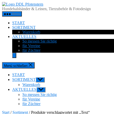
Zum
DDL
Inhalt
Pfotenstern
Hundehalsbänder & Leinen, Tierzubehör & Fotodesign
springen
Menü
START
SORTIMENT
Warenkorb
AKTUELLES
So messen Sie richtig
für Vereine
für Züchter
Menü schließen
START
SORTIMENT
Untermenü
anzeigen
Warenkorb
AKTUELLES
Untermenü
anzeigen
So messen Sie richtig
für Vereine
für Züchter
Start
/
Sortiment
/ Produkte verschlagwortet mit „Text“