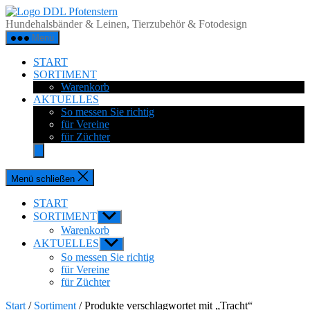
Zum
DDL
Inhalt
Pfotenstern
Hundehalsbänder & Leinen, Tierzubehör & Fotodesign
springen
Menü
START
SORTIMENT
Warenkorb
AKTUELLES
So messen Sie richtig
für Vereine
für Züchter
Menü schließen
START
SORTIMENT
Untermenü
anzeigen
Warenkorb
AKTUELLES
Untermenü
anzeigen
So messen Sie richtig
für Vereine
für Züchter
Start
/
Sortiment
/ Produkte verschlagwortet mit „Tracht“