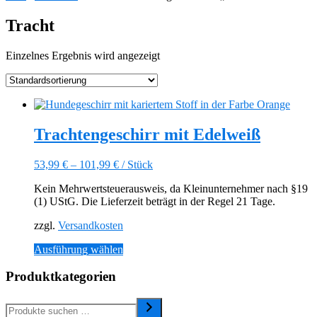
Tracht
Einzelnes Ergebnis wird angezeigt
Trachtengeschirr mit Edelweiß
53,99
€
–
101,99
€
/
Stück
Kein Mehrwertsteuerausweis, da Kleinunternehmer nach §19
(1) UStG. Die Lieferzeit beträgt in der Regel 21 Tage.
zzgl.
Versandkosten
Dieses
Ausführung wählen
Produkt
weist
Produktkategorien
mehrere
Varianten
auf.