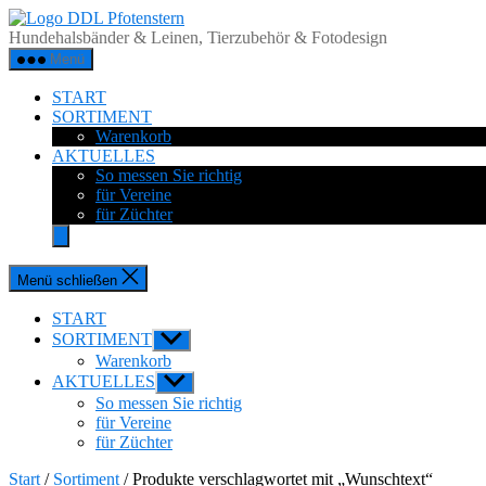
Zum
DDL
Inhalt
Pfotenstern
Hundehalsbänder & Leinen, Tierzubehör & Fotodesign
springen
Menü
START
SORTIMENT
Warenkorb
AKTUELLES
So messen Sie richtig
für Vereine
für Züchter
Menü schließen
START
SORTIMENT
Untermenü
anzeigen
Warenkorb
AKTUELLES
Untermenü
anzeigen
So messen Sie richtig
für Vereine
für Züchter
Start
/
Sortiment
/ Produkte verschlagwortet mit „Wunschtext“