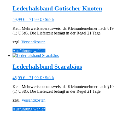
weist
mehrere
Lederhalsband Gotischer Knoten
Varianten
auf.
59,99
€
–
71,99
€
/
Stück
Die
Optionen
Kein Mehrwertsteuerausweis, da Kleinunternehmer nach §19
können
(1) UStG. Die Lieferzeit beträgt in der Regel 21 Tage.
auf
der
zzgl.
Versandkosten
Produktseite
gewählt
Dieses
Ausführung wählen
werden
Produkt
weist
mehrere
Lederhalsband Scarabäus
Varianten
auf.
45,99
€
–
71,99
€
/
Stück
Die
Optionen
Kein Mehrwertsteuerausweis, da Kleinunternehmer nach §19
können
(1) UStG. Die Lieferzeit beträgt in der Regel 21 Tage.
auf
der
zzgl.
Versandkosten
Produktseite
gewählt
Dieses
Ausführung wählen
werden
Produkt