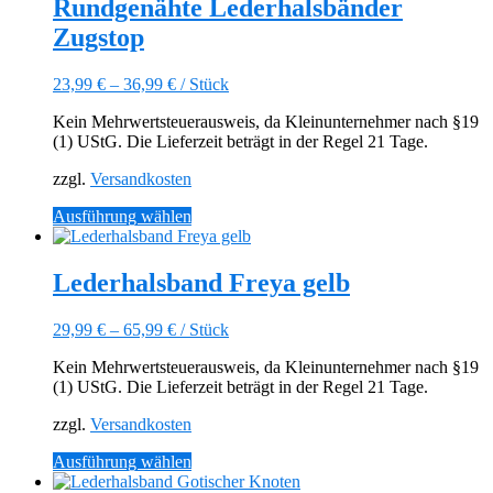
Rundgenähte Lederhalsbänder
Zugstop
23,99
€
–
36,99
€
/
Stück
Kein Mehrwertsteuerausweis, da Kleinunternehmer nach §19
(1) UStG. Die Lieferzeit beträgt in der Regel 21 Tage.
zzgl.
Versandkosten
Dieses
Ausführung wählen
Produkt
weist
mehrere
Lederhalsband Freya gelb
Varianten
auf.
29,99
€
–
65,99
€
/
Stück
Die
Optionen
Kein Mehrwertsteuerausweis, da Kleinunternehmer nach §19
können
(1) UStG. Die Lieferzeit beträgt in der Regel 21 Tage.
auf
der
zzgl.
Versandkosten
Produktseite
gewählt
Dieses
Ausführung wählen
werden
Produkt