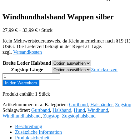
Windhundhalsband Wappen silber
27,99
€
–
33,99
€
/
Stück
Kein Mehrwertsteuerausweis, da Kleinunternehmer nach §19 (1)
UStG. Die Lieferzeit beträgt in der Regel 21 Tage.
zzgl.
Versandkosten
Breite Leder Halsband
Zugstop Länge
Zurücksetzen
Windhundhalsband
Wappen
In den Warenkorb
silber
Menge
Produkt enthält: 1
Stück
Artikelnummer:
n. a.
Kategorien:
Gurtband
,
Halsbänder
,
Zugstop
Schlagwörter:
Gurtband
,
Halsband
,
Hund
,
Windhund
,
Windhundhalsband
,
Zugstop
,
Zugstophalsband
Beschreibung
Zusätzliche Information
Produktsicherheit