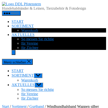
Zum
DDL
Inhalt
Pfotenstern
Hundehalsbänder & Leinen, Tierzubehör & Fotodesign
springen
Menü
START
SORTIMENT
Warenkorb
AKTUELLES
So messen Sie richtig
für Vereine
für Züchter
Menü schließen
START
SORTIMENT
Untermenü
anzeigen
Warenkorb
AKTUELLES
Untermenü
anzeigen
So messen Sie richtig
für Vereine
für Züchter
Start
/
Sortiment
/
Gurtband
/ Windhundhalsband Wappen silber