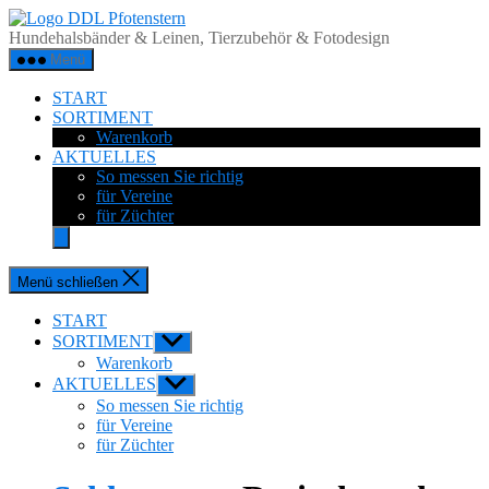
Zum
DDL
Inhalt
Pfotenstern
Hundehalsbänder & Leinen, Tierzubehör & Fotodesign
springen
Menü
START
SORTIMENT
Warenkorb
AKTUELLES
So messen Sie richtig
für Vereine
für Züchter
Menü schließen
START
SORTIMENT
Untermenü
anzeigen
Warenkorb
AKTUELLES
Untermenü
anzeigen
So messen Sie richtig
für Vereine
für Züchter