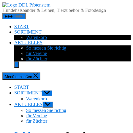
Zum
DDL
Inhalt
Pfotenstern
Hundehalsbänder & Leinen, Tierzubehör & Fotodesign
springen
Menü
START
SORTIMENT
Warenkorb
AKTUELLES
So messen Sie richtig
für Vereine
für Züchter
Menü schließen
START
SORTIMENT
Untermenü
anzeigen
Warenkorb
AKTUELLES
Untermenü
anzeigen
So messen Sie richtig
für Vereine
für Züchter