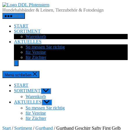
Zum
DDL
Inhalt
Pfotenstern
Hundehalsbänder & Leinen, Tierzubehör & Fotodesign
springen
Menü
START
SORTIMENT
Warenkorb
AKTUELLES
So messen Sie richtig
für Vereine
für Züchter
Menü schließen
START
SORTIMENT
Untermenü
anzeigen
Warenkorb
AKTUELLES
Untermenü
anzeigen
So messen Sie richtig
für Vereine
für Züchter
Start
/
Sortiment
/
Gurtband
/ Gurtband Geschirr Safty First Gelb