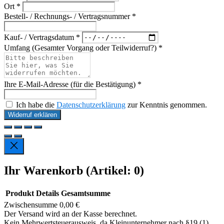
Ort *
Bestell- / Rechnungs- / Vertragsnummer *
Kauf- / Vertragsdatum *
Umfang (Gesamter Vorgang oder Teilwiderruf?) *
Ihre E-Mail-Adresse (für die Bestätigung) *
Ich habe die
Datenschutzerklärung
zur Kenntnis genommen.
Widerruf erklären
Ihr Warenkorb
(Artikel: 0)
Produkt
Details
Gesamtsumme
Zwischensumme
0,00 €
Produkte
Der Versand wird an der Kasse berechnet.
Kein Mehrwertsteuerausweis, da Kleinunternehmer nach §19 (1)