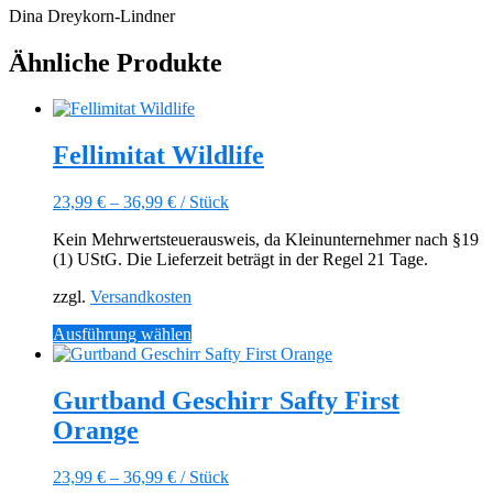
Dina Dreykorn-Lindner
Ähnliche Produkte
Fellimitat Wildlife
23,99
€
–
36,99
€
/
Stück
Kein Mehrwertsteuerausweis, da Kleinunternehmer nach §19
(1) UStG. Die Lieferzeit beträgt in der Regel 21 Tage.
zzgl.
Versandkosten
Dieses
Ausführung wählen
Produkt
weist
mehrere
Gurtband Geschirr Safty First
Varianten
Orange
auf.
Die
Optionen
23,99
€
–
36,99
€
/
Stück
können