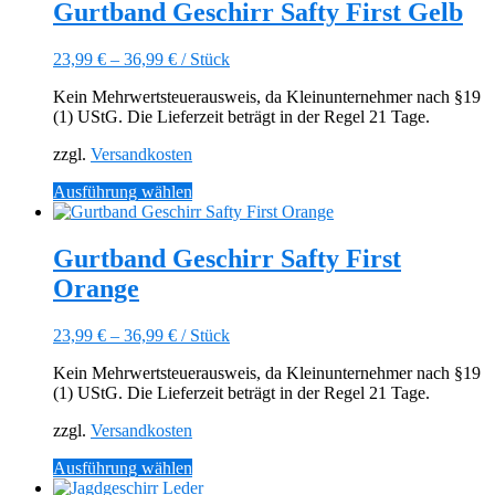
mehrere
Gurtband Geschirr Safty First Gelb
Varianten
auf.
23,99
€
–
36,99
€
/
Stück
Die
Optionen
Kein Mehrwertsteuerausweis, da Kleinunternehmer nach §19
können
(1) UStG. Die Lieferzeit beträgt in der Regel 21 Tage.
auf
der
zzgl.
Versandkosten
Produktseite
gewählt
Dieses
Ausführung wählen
werden
Produkt
weist
mehrere
Gurtband Geschirr Safty First
Varianten
Orange
auf.
Die
Optionen
23,99
€
–
36,99
€
/
Stück
können
auf
Kein Mehrwertsteuerausweis, da Kleinunternehmer nach §19
der
(1) UStG. Die Lieferzeit beträgt in der Regel 21 Tage.
Produktseite
gewählt
zzgl.
Versandkosten
werden
Dieses
Ausführung wählen
Produkt