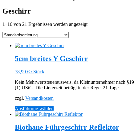
Geschirr
1–16 von 21 Ergebnissen werden angezeigt
5cm breites Y Geschirr
78,99
€
/
Stück
Kein Mehrwertsteuerausweis, da Kleinunternehmer nach §19
(1) UStG. Die Lieferzeit beträgt in der Regel 21 Tage.
zzgl.
Versandkosten
Dieses
Ausführung wählen
Produkt
weist
mehrere
Biothane Führgeschirr Reflektor
Varianten
auf.