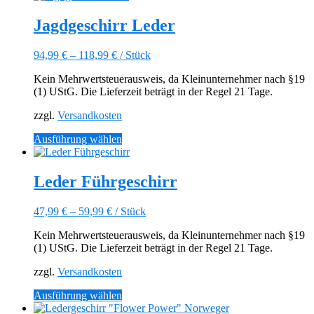
weist
mehrere
Jagdgeschirr Leder
Varianten
auf.
94,99
€
–
118,99
€
/
Stück
Die
Optionen
Kein Mehrwertsteuerausweis, da Kleinunternehmer nach §19
können
(1) UStG. Die Lieferzeit beträgt in der Regel 21 Tage.
auf
der
zzgl.
Versandkosten
Produktseite
gewählt
Dieses
Ausführung wählen
werden
Produkt
weist
mehrere
Leder Führgeschirr
Varianten
auf.
47,99
€
–
59,99
€
/
Stück
Die
Optionen
Kein Mehrwertsteuerausweis, da Kleinunternehmer nach §19
können
(1) UStG. Die Lieferzeit beträgt in der Regel 21 Tage.
auf
der
zzgl.
Versandkosten
Produktseite
gewählt
Dieses
Ausführung wählen
werden
Produkt