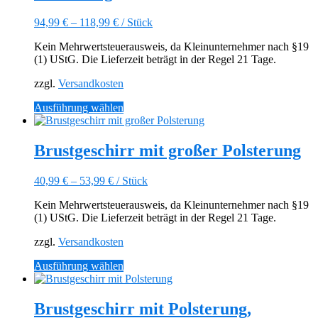
Die
Optionen
94,99
€
–
118,99
€
/
Stück
können
auf
Kein Mehrwertsteuerausweis, da Kleinunternehmer nach §19
der
(1) UStG. Die Lieferzeit beträgt in der Regel 21 Tage.
Produktseite
gewählt
zzgl.
Versandkosten
werden
Dieses
Ausführung wählen
Produkt
weist
mehrere
Brustgeschirr mit großer Polsterung
Varianten
auf.
40,99
€
–
53,99
€
/
Stück
Die
Optionen
Kein Mehrwertsteuerausweis, da Kleinunternehmer nach §19
können
(1) UStG. Die Lieferzeit beträgt in der Regel 21 Tage.
auf
der
zzgl.
Versandkosten
Produktseite
gewählt
Dieses
Ausführung wählen
werden
Produkt
weist
mehrere
Brustgeschirr mit Polsterung,
Varianten