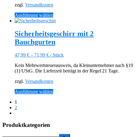
der
zzgl.
Versandkosten
Produktseite
gewählt
Dieses
Ausführung wählen
werden
Produkt
weist
mehrere
Sicherheitsgeschirr mit 2
Varianten
Bauchgurten
auf.
Die
Optionen
47,99
€
–
71,99
€
/
Stück
können
auf
Kein Mehrwertsteuerausweis, da Kleinunternehmer nach §19
der
(1) UStG. Die Lieferzeit beträgt in der Regel 21 Tage.
Produktseite
gewählt
zzgl.
Versandkosten
werden
Dieses
Ausführung wählen
Produkt
1
weist
2
mehrere
Nächste
Varianten
Seite
auf.
Produktkategorien
Die
Optionen
können