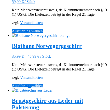
59,99
€
/
Stück
Die
Optionen
Kein Mehrwertsteuerausweis, da Kleinunternehmer nach §19
können
(1) UStG. Die Lieferzeit beträgt in der Regel 21 Tage.
auf
der
zzgl.
Versandkosten
Produktseite
gewählt
Dieses
Ausführung wählen
werden
Produkt
weist
mehrere
Biothane Norwegergeschirr
Varianten
auf.
35,99
€
–
45,99
€
/
Stück
Die
Optionen
Kein Mehrwertsteuerausweis, da Kleinunternehmer nach §19
können
(1) UStG. Die Lieferzeit beträgt in der Regel 21 Tage.
auf
der
zzgl.
Versandkosten
Produktseite
gewählt
Dieses
Ausführung wählen
werden
Produkt
weist
mehrere
Brustgeschirr aus Leder mit
Varianten
Polsterung
auf.