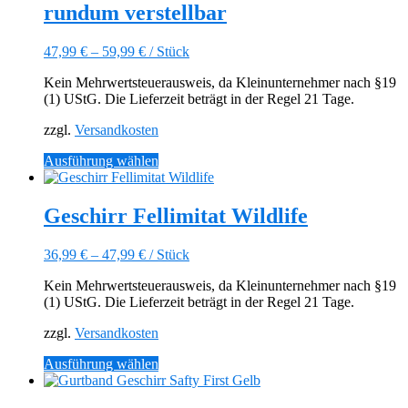
rundum verstellbar
auf.
Die
Optionen
47,99
€
–
59,99
€
/
Stück
können
auf
Kein Mehrwertsteuerausweis, da Kleinunternehmer nach §19
der
(1) UStG. Die Lieferzeit beträgt in der Regel 21 Tage.
Produktseite
gewählt
zzgl.
Versandkosten
werden
Dieses
Ausführung wählen
Produkt
weist
mehrere
Geschirr Fellimitat Wildlife
Varianten
auf.
36,99
€
–
47,99
€
/
Stück
Die
Optionen
Kein Mehrwertsteuerausweis, da Kleinunternehmer nach §19
können
(1) UStG. Die Lieferzeit beträgt in der Regel 21 Tage.
auf
der
zzgl.
Versandkosten
Produktseite
gewählt
Dieses
Ausführung wählen
werden
Produkt
weist