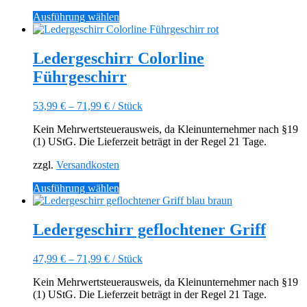
werden
Dieses
Ausführung wählen
Produkt
weist
mehrere
Ledergeschirr Colorline
Varianten
Führgeschirr
auf.
Die
Optionen
53,99
€
–
71,99
€
/
Stück
können
auf
Kein Mehrwertsteuerausweis, da Kleinunternehmer nach §19
der
(1) UStG. Die Lieferzeit beträgt in der Regel 21 Tage.
Produktseite
gewählt
zzgl.
Versandkosten
werden
Dieses
Ausführung wählen
Produkt
weist
mehrere
Ledergeschirr geflochtener Griff
Varianten
auf.
47,99
€
–
71,99
€
/
Stück
Die
Optionen
Kein Mehrwertsteuerausweis, da Kleinunternehmer nach §19
können
(1) UStG. Die Lieferzeit beträgt in der Regel 21 Tage.
auf