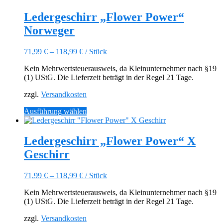
weist
mehrere
Ledergeschirr „Flower Power“
Varianten
Norweger
auf.
Die
Optionen
71,99
€
–
118,99
€
/
Stück
können
auf
Kein Mehrwertsteuerausweis, da Kleinunternehmer nach §19
der
(1) UStG. Die Lieferzeit beträgt in der Regel 21 Tage.
Produktseite
gewählt
zzgl.
Versandkosten
werden
Dieses
Ausführung wählen
Produkt
weist
mehrere
Ledergeschirr „Flower Power“ X
Varianten
Geschirr
auf.
Die
Optionen
71,99
€
–
118,99
€
/
Stück
können
auf
Kein Mehrwertsteuerausweis, da Kleinunternehmer nach §19
der
(1) UStG. Die Lieferzeit beträgt in der Regel 21 Tage.
Produktseite
gewählt
zzgl.
Versandkosten