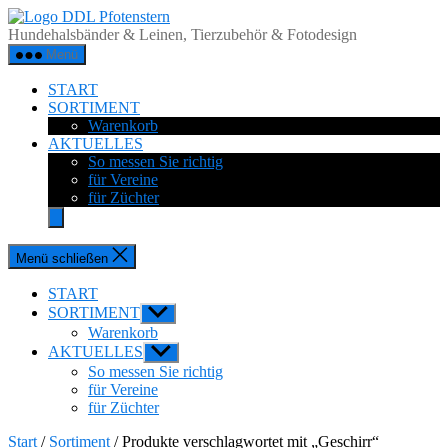
Zum
DDL
Inhalt
Pfotenstern
Hundehalsbänder & Leinen, Tierzubehör & Fotodesign
springen
Menü
START
SORTIMENT
Warenkorb
AKTUELLES
So messen Sie richtig
für Vereine
für Züchter
Menü schließen
START
SORTIMENT
Untermenü
anzeigen
Warenkorb
AKTUELLES
Untermenü
anzeigen
So messen Sie richtig
für Vereine
für Züchter
Start
/
Sortiment
/ Produkte verschlagwortet mit „Geschirr“