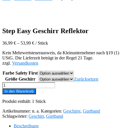
Step Easy Geschirr Reflektor
36,99
€
–
53,99
€
/
Stück
Kein Mehrwertsteuerausweis, da Kleinunternehmer nach §19 (1)
UStG. Die Lieferzeit beträgt in der Regel 21 Tage.
zzgl.
Versandkosten
Farbe Safety First
Größe Geschirr
Zurücksetzen
Step
Easy
In den Warenkorb
Geschirr
Reflektor
Produkt enthält: 1
Stück
Menge
Artikelnummer:
n. a.
Kategorien:
Geschirre
,
Gurtband
Schlagwörter:
Geschirr
,
Gurtband
Beschreibung