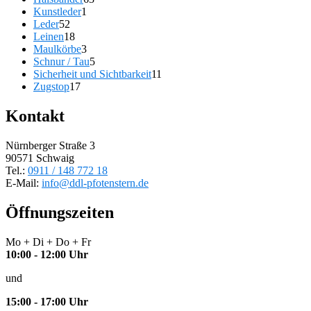
1
Produkte
Kunstleder
1
52
Produkt
Leder
52
Produkte
18
Leinen
18
Produkte
3
Maulkörbe
3
Produkte
5
Schnur / Tau
5
Produkte
11
Sicherheit und Sichtbarkeit
11
17
Produkte
Zugstop
17
Produkte
Kontakt
Nürnberger Straße 3
90571 Schwaig
Tel.:
0911 / 148 772 18
E-Mail:
info@ddl-pfotenstern.de
Öffnungszeiten
Mo + Di + Do + Fr
10:00 - 12:00 Uhr
und
15:00 - 17:00 Uhr