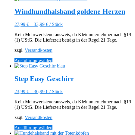
weist
mehrere
Windhundhalsband goldene Herzen
Varianten
auf.
27,99
€
–
33,99
€
/
Stück
Die
Optionen
Kein Mehrwertsteuerausweis, da Kleinunternehmer nach §19
können
(1) UStG. Die Lieferzeit beträgt in der Regel 21 Tage.
auf
der
zzgl.
Versandkosten
Produktseite
gewählt
Dieses
Ausführung wählen
werden
Produkt
weist
mehrere
Step Easy Geschirr
Varianten
auf.
23,99
€
–
36,99
€
/
Stück
Die
Optionen
Kein Mehrwertsteuerausweis, da Kleinunternehmer nach §19
können
(1) UStG. Die Lieferzeit beträgt in der Regel 21 Tage.
auf
der
zzgl.
Versandkosten
Produktseite
gewählt
Dieses
Ausführung wählen
werden
Produkt