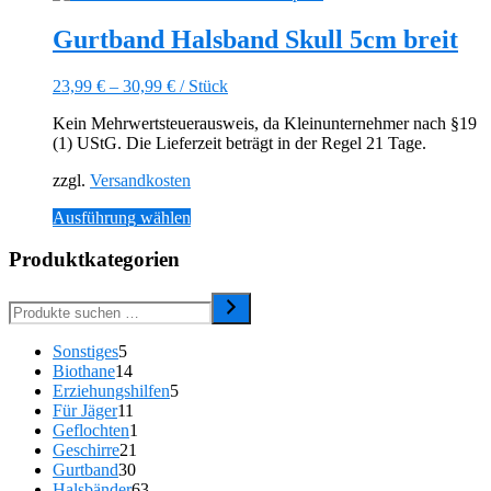
weist
mehrere
Gurtband Halsband Skull 5cm breit
Varianten
auf.
23,99
€
–
30,99
€
/
Stück
Die
Optionen
Kein Mehrwertsteuerausweis, da Kleinunternehmer nach §19
können
(1) UStG. Die Lieferzeit beträgt in der Regel 21 Tage.
auf
der
zzgl.
Versandkosten
Produktseite
gewählt
Dieses
Ausführung wählen
werden
Produkt
weist
Produktkategorien
mehrere
Varianten
auf.
Die
5
Sonstiges
5
Optionen
Produkte
14
Biothane
14
können
Produkte
5
Erziehungshilfen
5
auf
11
Produkte
Für Jäger
11
der
Produkte
1
Geflochten
1
Produktseite
21
Produkt
Geschirre
21
gewählt
30
Produkte
Gurtband
30
werden
Produkte
63
Halsbänder
63