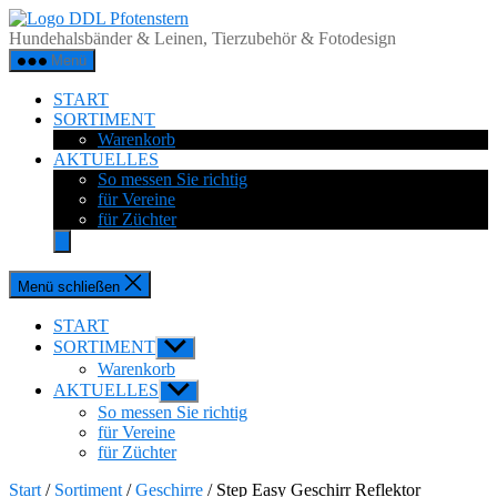
Zum
DDL
Inhalt
Pfotenstern
Hundehalsbänder & Leinen, Tierzubehör & Fotodesign
springen
Menü
START
SORTIMENT
Warenkorb
AKTUELLES
So messen Sie richtig
für Vereine
für Züchter
Menü schließen
START
SORTIMENT
Untermenü
anzeigen
Warenkorb
AKTUELLES
Untermenü
anzeigen
So messen Sie richtig
für Vereine
für Züchter
Start
/
Sortiment
/
Geschirre
/ Step Easy Geschirr Reflektor