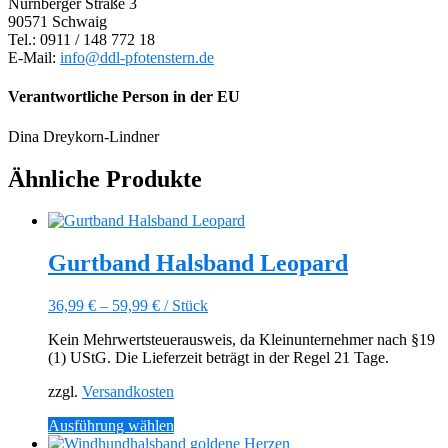
Nürnberger Straße 3
90571 Schwaig
Tel.: 0911 / 148 772 18
E-Mail:
info@ddl-pfotenstern.de
Verantwortliche Person in der EU
Dina Dreykorn-Lindner
Ähnliche Produkte
Gurtband Halsband Leopard
36,99
€
–
59,99
€
/
Stück
Kein Mehrwertsteuerausweis, da Kleinunternehmer nach §19
(1) UStG. Die Lieferzeit beträgt in der Regel 21 Tage.
zzgl.
Versandkosten
Dieses
Ausführung wählen
Produkt