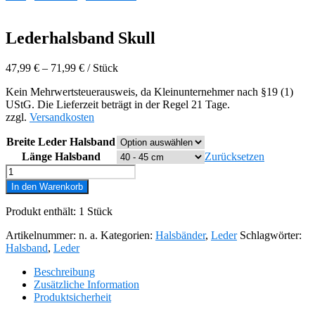
Lederhalsband Skull
47,99
€
–
71,99
€
/
Stück
Kein Mehrwertsteuerausweis, da Kleinunternehmer nach §19 (1)
UStG. Die Lieferzeit beträgt in der Regel 21 Tage.
zzgl.
Versandkosten
Breite Leder Halsband
Länge Halsband
Zurücksetzen
Lederhalsband
Skull
In den Warenkorb
Menge
Produkt enthält: 1
Stück
Artikelnummer:
n. a.
Kategorien:
Halsbänder
,
Leder
Schlagwörter:
Halsband
,
Leder
Beschreibung
Zusätzliche Information
Produktsicherheit