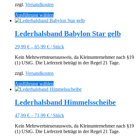
der
zzgl.
Versandkosten
Produktseite
gewählt
Dieses
Ausführung wählen
werden
Produkt
weist
mehrere
Lederhalsband Babylon Star gelb
Varianten
auf.
29,99
€
–
65,99
€
/
Stück
Die
Optionen
Kein Mehrwertsteuerausweis, da Kleinunternehmer nach §19
können
(1) UStG. Die Lieferzeit beträgt in der Regel 21 Tage.
auf
der
zzgl.
Versandkosten
Produktseite
gewählt
Dieses
Ausführung wählen
werden
Produkt
weist
mehrere
Lederhalsband Himmelsscheibe
Varianten
auf.
47,99
€
–
71,99
€
/
Stück
Die
Optionen
Kein Mehrwertsteuerausweis, da Kleinunternehmer nach §19
können
(1) UStG. Die Lieferzeit beträgt in der Regel 21 Tage.
auf