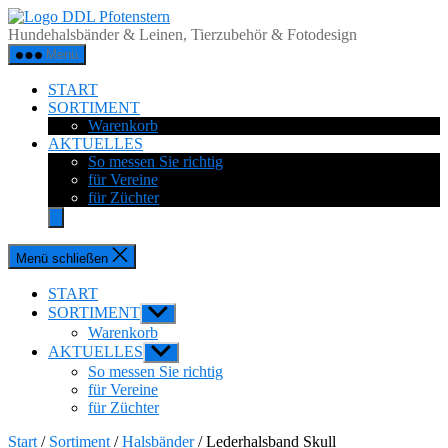
Zum
DDL
Inhalt
Pfotenstern
Hundehalsbänder & Leinen, Tierzubehör & Fotodesign
springen
Menü
START
SORTIMENT
Warenkorb
AKTUELLES
So messen Sie richtig
für Vereine
für Züchter
Menü schließen
START
SORTIMENT
Untermenü
anzeigen
Warenkorb
AKTUELLES
Untermenü
anzeigen
So messen Sie richtig
für Vereine
für Züchter
Start
/
Sortiment
/
Halsbänder
/ Lederhalsband Skull