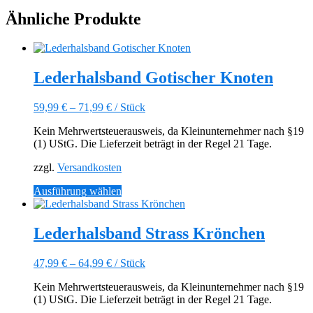
Ähnliche Produkte
Lederhalsband Gotischer Knoten
59,99
€
–
71,99
€
/
Stück
Kein Mehrwertsteuerausweis, da Kleinunternehmer nach §19
(1) UStG. Die Lieferzeit beträgt in der Regel 21 Tage.
zzgl.
Versandkosten
Dieses
Ausführung wählen
Produkt
weist
mehrere
Lederhalsband Strass Krönchen
Varianten
auf.
47,99
€
–
64,99
€
/
Stück
Die
Optionen
Kein Mehrwertsteuerausweis, da Kleinunternehmer nach §19
können
(1) UStG. Die Lieferzeit beträgt in der Regel 21 Tage.
auf