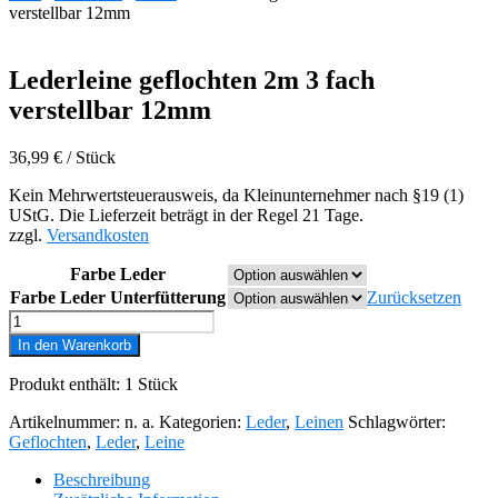
verstellbar 12mm
Lederleine geflochten 2m 3 fach
verstellbar 12mm
36,99
€
/
Stück
Kein Mehrwertsteuerausweis, da Kleinunternehmer nach §19 (1)
UStG. Die Lieferzeit beträgt in der Regel 21 Tage.
zzgl.
Versandkosten
Farbe Leder
Farbe Leder Unterfütterung
Zurücksetzen
Lederleine
geflochten
In den Warenkorb
2m
3
Produkt enthält: 1
Stück
fach
verstellbar
Artikelnummer:
n. a.
Kategorien:
Leder
,
Leinen
Schlagwörter:
12mm
Geflochten
,
Leder
,
Leine
Menge
Beschreibung