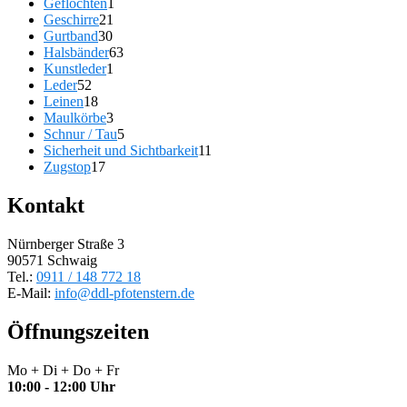
Produkte
1
Geflochten
1
Produktseite
21
Produkt
Geschirre
21
gewählt
30
Produkte
Gurtband
30
werden
Produkte
63
Halsbänder
63
1
Produkte
Kunstleder
1
52
Produkt
Leder
52
Produkte
18
Leinen
18
Produkte
3
Maulkörbe
3
Produkte
5
Schnur / Tau
5
Produkte
11
Sicherheit und Sichtbarkeit
11
17
Produkte
Zugstop
17
Produkte
Kontakt
Nürnberger Straße 3
90571 Schwaig
Tel.:
0911 / 148 772 18
E-Mail:
info@ddl-pfotenstern.de
Öffnungszeiten
Mo + Di + Do + Fr
10:00 - 12:00 Uhr