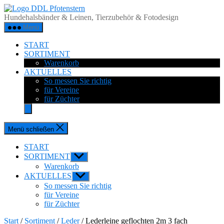
Zum
DDL
Inhalt
Pfotenstern
Hundehalsbänder & Leinen, Tierzubehör & Fotodesign
springen
Menü
START
SORTIMENT
Warenkorb
AKTUELLES
So messen Sie richtig
für Vereine
für Züchter
Menü schließen
START
SORTIMENT
Untermenü
anzeigen
Warenkorb
AKTUELLES
Untermenü
anzeigen
So messen Sie richtig
für Vereine
für Züchter
Start
/
Sortiment
/
Leder
/ Lederleine geflochten 2m 3 fach