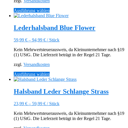
zzgl.
Versandkosten
Dieses
Ausführung wählen
Produkt
weist
mehrere
Lederhalsband Blue Flower
Varianten
auf.
59,99
€
–
94,99
€
/
Stück
Die
Optionen
Kein Mehrwertsteuerausweis, da Kleinunternehmer nach §19
können
(1) UStG. Die Lieferzeit beträgt in der Regel 21 Tage.
auf
der
zzgl.
Versandkosten
Produktseite
gewählt
Dieses
Ausführung wählen
werden
Produkt
weist
mehrere
Halsband Leder Schlange Strass
Varianten
auf.
23,99
€
–
59,99
€
/
Stück
Die
Optionen
Kein Mehrwertsteuerausweis, da Kleinunternehmer nach §19
können
(1) UStG. Die Lieferzeit beträgt in der Regel 21 Tage.
auf
der