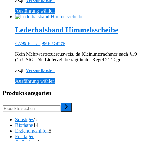
zzgl.
Versandkosten
Produktseite
gewählt
Dieses
Ausführung wählen
werden
Produkt
weist
mehrere
Lederhalsband Himmelsscheibe
Varianten
auf.
47,99
€
–
71,99
€
/
Stück
Die
Optionen
Kein Mehrwertsteuerausweis, da Kleinunternehmer nach §19
können
(1) UStG. Die Lieferzeit beträgt in der Regel 21 Tage.
auf
der
zzgl.
Versandkosten
Produktseite
gewählt
Dieses
Ausführung wählen
werden
Produkt
weist
Produktkategorien
mehrere
Varianten
auf.
Die
5
Sonstiges
5
Optionen
Produkte
14
Biothane
14
können
Produkte
5
Erziehungshilfen
5
auf
11
Produkte
Für Jäger
11
der