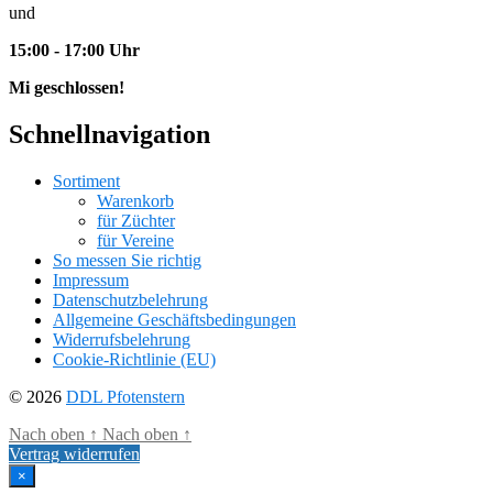
und
15:00 - 17:00 Uhr
Mi geschlossen!
Schnellnavigation
Sortiment
Warenkorb
für Züchter
für Vereine
So messen Sie richtig
Impressum
Datenschutzbelehrung
Allgemeine Geschäftsbedingungen
Widerrufsbelehrung
Cookie-Richtlinie (EU)
© 2026
DDL Pfotenstern
Nach oben
↑
Nach oben
↑
Vertrag widerrufen
×