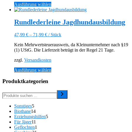
gewählt
Dieses
Ausführung wählen
werden
Produkt
weist
mehrere
Rundlederleine Jagdhundausbildung
Varianten
auf.
47,99
€
–
71,99
€
/
Stück
Die
Optionen
Kein Mehrwertsteuerausweis, da Kleinunternehmer nach §19
können
(1) UStG. Die Lieferzeit beträgt in der Regel 21 Tage.
auf
der
zzgl.
Versandkosten
Produktseite
gewählt
Dieses
Ausführung wählen
werden
Produkt
weist
Produktkategorien
mehrere
Varianten
auf.
Die
5
Sonstiges
5
Optionen
Produkte
14
Biothane
14
können
Produkte
5
Erziehungshilfen
5
auf
11
Produkte
Für Jäger
11
der
Produkte
1
Geflochten
1
Produktseite