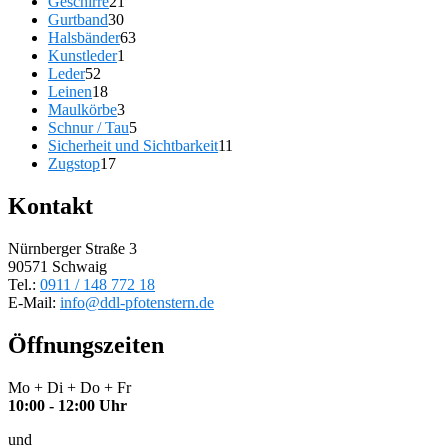
21
Produkt
Geschirre
21
gewählt
30
Produkte
Gurtband
30
werden
Produkte
63
Halsbänder
63
1
Produkte
Kunstleder
1
52
Produkt
Leder
52
Produkte
18
Leinen
18
Produkte
3
Maulkörbe
3
Produkte
5
Schnur / Tau
5
Produkte
11
Sicherheit und Sichtbarkeit
11
17
Produkte
Zugstop
17
Produkte
Kontakt
Nürnberger Straße 3
90571 Schwaig
Tel.:
0911 / 148 772 18
E-Mail:
info@ddl-pfotenstern.de
Öffnungszeiten
Mo + Di + Do + Fr
10:00 - 12:00 Uhr
und