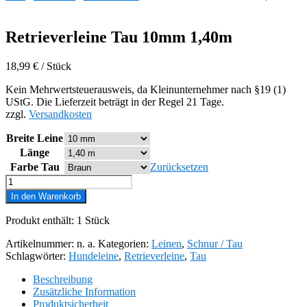
Retrieverleine Tau 10mm 1,40m
18,99
€
/
Stück
Kein Mehrwertsteuerausweis, da Kleinunternehmer nach §19 (1)
UStG. Die Lieferzeit beträgt in der Regel 21 Tage.
zzgl.
Versandkosten
Breite Leine
Länge
Farbe Tau
Zurücksetzen
Retrieverleine
Tau
In den Warenkorb
10mm
1,40m
Produkt enthält: 1
Stück
Menge
Artikelnummer:
n. a.
Kategorien:
Leinen
,
Schnur / Tau
Schlagwörter:
Hundeleine
,
Retrieverleine
,
Tau
Beschreibung
Zusätzliche Information
Produktsicherheit