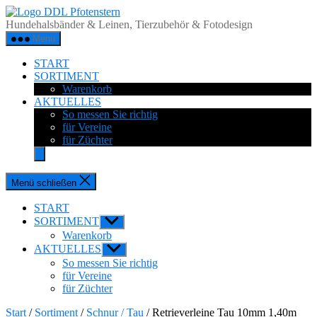
Zum
DDL
Inhalt
Pfotenstern
Hundehalsbänder & Leinen, Tierzubehör & Fotodesign
springen
Menü
START
SORTIMENT
Warenkorb
AKTUELLES
So messen Sie richtig
für Vereine
für Züchter
Menü schließen
START
SORTIMENT
Untermenü
anzeigen
Warenkorb
AKTUELLES
Untermenü
anzeigen
So messen Sie richtig
für Vereine
für Züchter
Start
/
Sortiment
/
Schnur / Tau
/ Retrieverleine Tau 10mm 1,40m