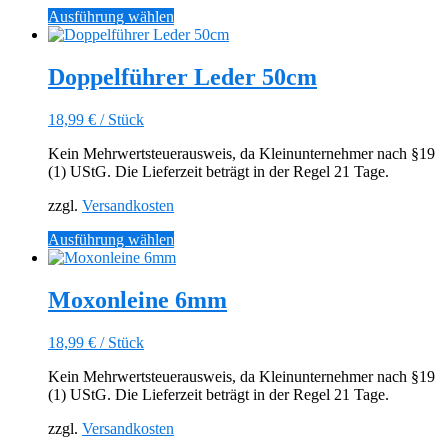
Dieses
Ausführung wählen
Produkt
weist
mehrere
Doppelführer Leder 50cm
Varianten
auf.
18,99
€
/
Stück
Die
Optionen
Kein Mehrwertsteuerausweis, da Kleinunternehmer nach §19
können
(1) UStG. Die Lieferzeit beträgt in der Regel 21 Tage.
auf
der
zzgl.
Versandkosten
Produktseite
gewählt
Dieses
Ausführung wählen
werden
Produkt
weist
mehrere
Moxonleine 6mm
Varianten
auf.
18,99
€
/
Stück
Die
Optionen
Kein Mehrwertsteuerausweis, da Kleinunternehmer nach §19
können
(1) UStG. Die Lieferzeit beträgt in der Regel 21 Tage.
auf
der
zzgl.
Versandkosten
Produktseite