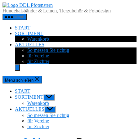
Zum
DDL
Inhalt
Pfotenstern
Hundehalsbänder & Leinen, Tierzubehör & Fotodesign
springen
Menü
START
SORTIMENT
Warenkorb
AKTUELLES
So messen Sie richtig
für Vereine
für Züchter
Menü schließen
START
SORTIMENT
Untermenü
anzeigen
Warenkorb
AKTUELLES
Untermenü
anzeigen
So messen Sie richtig
für Vereine
für Züchter