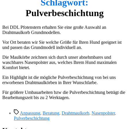
Schlagwort:
Pulverbeschichtung
Bei DDL Pfotenstern erhalten Sie eine große Auswahl an
Drahtmaulkorb Grundmodellen.
Vor Ort beraten wir Sie welche Größe für Ihren Hund geeignet ist
und passen das Grundmodell individuell an.
Die Maulkörbe zeichnen sich durch unser abnehmbares und
waschbares Nasenpolster aus, welches Ihrem Hund maximalen
Komfort bietet.
Ein Highlight ist die mögliche Pulverbeschichtung von bei uns
erworbenen Drahtmaulkörben in Ihrer Wunschfarbe.
Für größere Umbauarbeiten bzw die Pulverbeschichtung beträgt die
Bearbeitungszeit bis zu 2 Werktagen.
Schlagwörter
Anpassung
,
Beratung
,
Drahtmaulkorb
,
Nasenpolster
,
Pulverbeschichtung