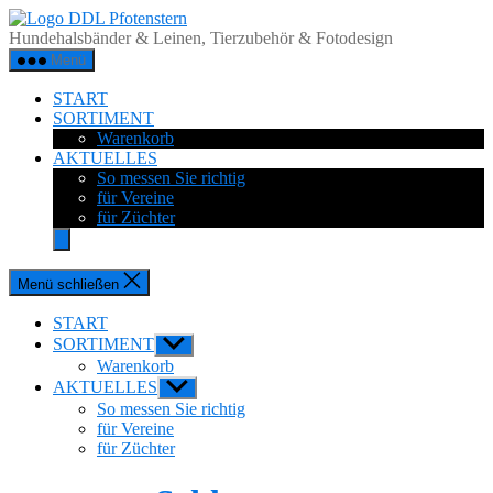
Zum
DDL
Inhalt
Pfotenstern
Hundehalsbänder & Leinen, Tierzubehör & Fotodesign
springen
Menü
START
SORTIMENT
Warenkorb
AKTUELLES
So messen Sie richtig
für Vereine
für Züchter
Menü schließen
START
SORTIMENT
Untermenü
anzeigen
Warenkorb
AKTUELLES
Untermenü
anzeigen
So messen Sie richtig
für Vereine
für Züchter