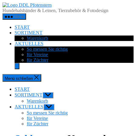
Zum
DDL
Inhalt
Pfotenstern
Hundehalsbänder & Leinen, Tierzubehör & Fotodesign
springen
Menü
START
SORTIMENT
Warenkorb
AKTUELLES
So messen Sie richtig
für Vereine
für Züchter
Menü schließen
START
SORTIMENT
Untermenü
anzeigen
Warenkorb
AKTUELLES
Untermenü
anzeigen
So messen Sie richtig
für Vereine
für Züchter